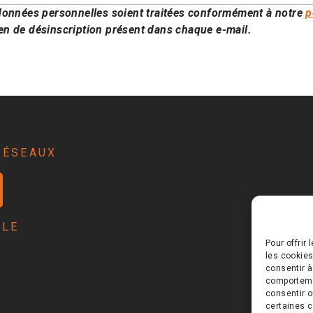
données personnelles soient traitées conformément à notre
p
ien de désinscription présent dans chaque e-mail.
RÉSEAUX
RLE
Pour offrir
les cookies
Pol
consentir à
comportemen
consentir o
certaines c