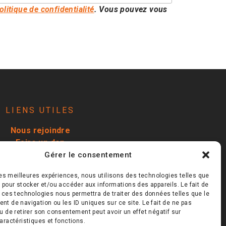
olitique de confidentialité
. Vous pouvez vous
LIENS UTILES
Nous rejoindre
Faire un don
Nous contacter
Gérer le consentement
Inscription newsletter
 les meilleures expériences, nous utilisons des technologies telles que
Nos partenaires
 pour stocker et/ou accéder aux informations des appareils. Le fait de
itique de confidentialité
 ces technologies nous permettra de traiter des données telles que le
Politique de cookies
t de navigation ou les ID uniques sur ce site. Le fait de ne pas
u de retirer son consentement peut avoir un effet négatif sur
aractéristiques et fonctions.