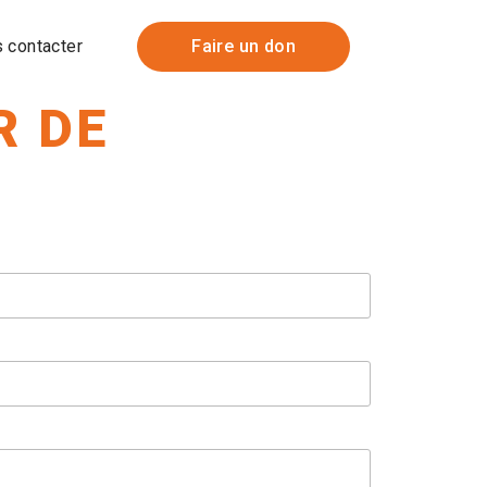
 contacter
Faire un don
R DE