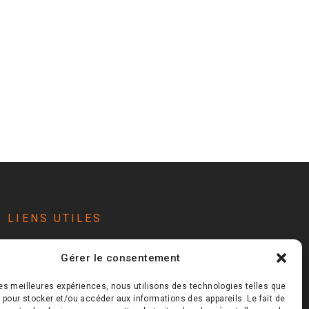
LIENS UTILES
Nous rejoindre
Gérer le consentement
Faire un don
Nous contacter
 les meilleures expériences, nous utilisons des technologies telles que
Inscription newsletter
 pour stocker et/ou accéder aux informations des appareils. Le fait de